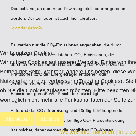
Deutschland, an dem neue Pkw ausgestellt oder angeboten
werden. Der Leitfaden ist auch hier abrufbar:
www.dat.de/co2/
Es werden nur die CO₂-Emissionen angegeben, die durch
Wir benutzen Cookies
den Betrieb des PKW entstehen. CO₂-Emissionen, die
Wir nutzen Cookies auf unserer Website. Einige von ihne
durch die Produktion und Bereitstellung des PKW sowie des
Betrieb der Seite, während andere uns helfen, diese We
Kraftstoffes bzw. der Energieträger entstehen oder
Nutzererfahrung zu verbessern (Tracking Cookies). Sie 
vermieden werden, werden bei der Ermittlung der CO₂-
ob Sie die Cookies zulassen möchten. Bitte beachten Si
Emissionen gemäß WLTP nicht berücksichtigt.
womöglich nicht mehr alle Funktionalitäten der Seite zu
Aufgrund der CO₂-Bepreisung sind künftig Erhöhungen der
Akzeptieren
Ablehnen
Kraftstoffkosten möglich. Die künftige CO₂-Preisentwicklung
ist unsicher, daher werden die möglichen CO₂-Kosten
Weitere Informationen
|
Impre