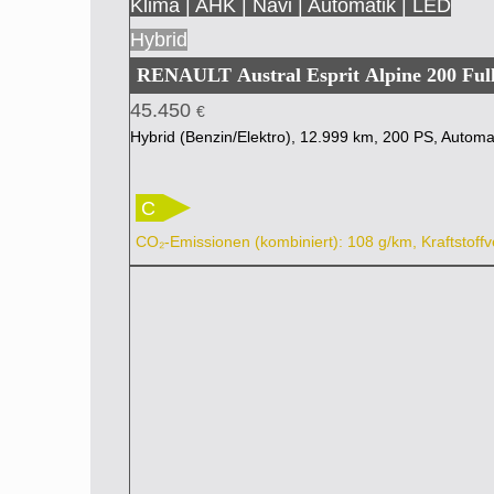
Klima | AHK | Navi | Automatik | LED
Hybrid
RENAULT Austral Esprit Alpine 200 Ful
45.450
€
Hybrid (Benzin/Elektro), 12.999 km, 200 PS, Automa
C
CO₂-Emissionen (kombiniert): 108 g/km, Kraftstoffv