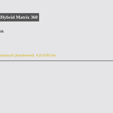
lHybrid Matrix 360
tik
erbrauch (kombiniert): 4,8 l/100 km