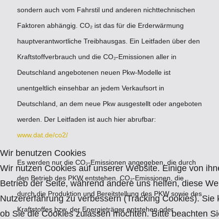
sondern auch vom Fahrstil und anderen nichttechnischen
Faktoren abhängig. CO₂ ist das für die Erderwärmung
hauptverantwortliche Treibhausgas. Ein Leitfaden über den
Kraftstoffverbrauch und die CO₂-Emissionen aller in
Deutschland angebotenen neuen Pkw-Modelle ist
unentgeltlich einsehbar an jedem Verkaufsort in
Deutschland, an dem neue Pkw ausgestellt oder angeboten
werden. Der Leitfaden ist auch hier abrufbar:
www.dat.de/co2/
Wir benutzen Cookies
Es werden nur die CO₂-Emissionen angegeben, die durch
Wir nutzen Cookies auf unserer Website. Einige von ihne
den Betrieb des PKW entstehen. CO₂-Emissionen, die
Betrieb der Seite, während andere uns helfen, diese We
durch die Produktion und Bereitstellung des PKW sowie des
Nutzererfahrung zu verbessern (Tracking Cookies). Sie 
Kraftstoffes bzw. der Energieträger entstehen oder
ob Sie die Cookies zulassen möchten. Bitte beachten Si