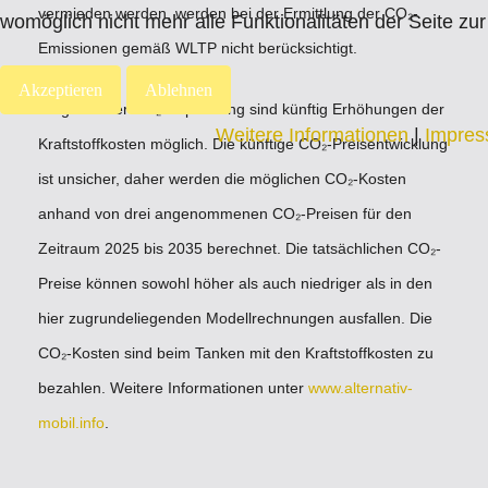
vermieden werden, werden bei der Ermittlung der CO₂-
womöglich nicht mehr alle Funktionalitäten der Seite zu
Emissionen gemäß WLTP nicht berücksichtigt.
Akzeptieren
Ablehnen
Aufgrund der CO₂-Bepreisung sind künftig Erhöhungen der
Weitere Informationen
|
Impre
Kraftstoffkosten möglich. Die künftige CO₂-Preisentwicklung
ist unsicher, daher werden die möglichen CO₂-Kosten
anhand von drei angenommenen CO₂-Preisen für den
Zeitraum 2025 bis 2035 berechnet. Die tatsächlichen CO₂-
Preise können sowohl höher als auch niedriger als in den
hier zugrundeliegenden Modellrechnungen ausfallen. Die
CO₂-Kosten sind beim Tanken mit den Kraftstoffkosten zu
bezahlen. Weitere Informationen unter
www.alternativ-
mobil.info
.