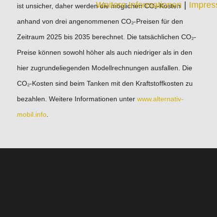
Weitere Informationen
|
Impre
ist unsicher, daher werden die möglichen CO₂-Kosten
anhand von drei angenommenen CO₂-Preisen für den
Zeitraum 2025 bis 2035 berechnet. Die tatsächlichen CO₂-
Preise können sowohl höher als auch niedriger als in den
hier zugrundeliegenden Modellrechnungen ausfallen. Die
CO₂-Kosten sind beim Tanken mit den Kraftstoffkosten zu
bezahlen. Weitere Informationen unter
www.alternativ-
mobil.info
.